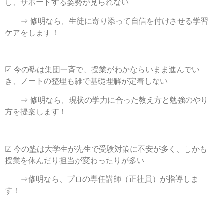
し、サポートする姿勢が見られない
⇒
修明
なら、
生徒に寄り添って自信を付けさせる学習
ケア
をします！
☑
今の塾は集団一斉で、授業がわかならいまま進んでい
き、ノートの整理も雑で基礎理解が定着しない
⇒
修明
なら、
現状の学力に合った教え方と勉強のやり
方を提案
します！
☑
今の塾は大学生が先生で受験対策に不安が多く、しかも
授業を休んだり担当が変わったりが多い
⇒
修明
なら、
プロの専任講師
（正社員）が
指導
しま
す！