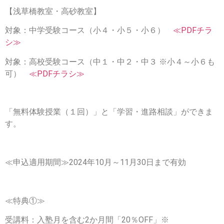
【浅草橋教室・高砂教室】
対象：
中学受験コース
（小４・小５・小６）
≪PDFチラ
シ≫
対象：
高校受験コース
（中１・中２・中３ ※小４～小６も
可）
≪PDFチラシ≫
「無料体験授業（１回）」
と
「学習・進路相談」
ができま
す。
≪申込適用期間≫2024年10月～11月30日まで有効
≪特典①≫
受講料：入塾月を含む2か月間「20％OFF」※