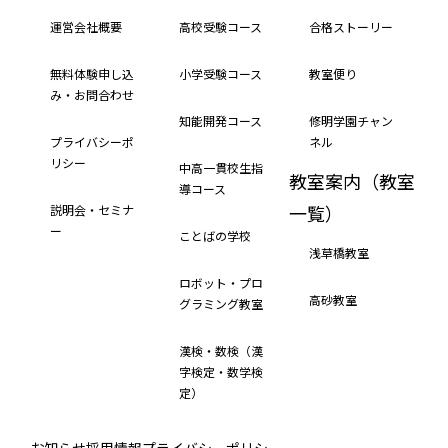
運営会社概要
高校受験コース
合格ストーリー
無料体験申し込
小学受験コース
教室便り
み・お問合わせ
知能開発コース
修明学園チャン
プライバシーポ
ネル
リシー
中高一貫校生指
教室案内（教室
導コース
一覧）
説明会・セミナ
ー
ことばの学校
浅草橋教室
ロボット・プロ
高砂教室
グラミング教室
漢検・数検（漢
字検定・数学検
定）