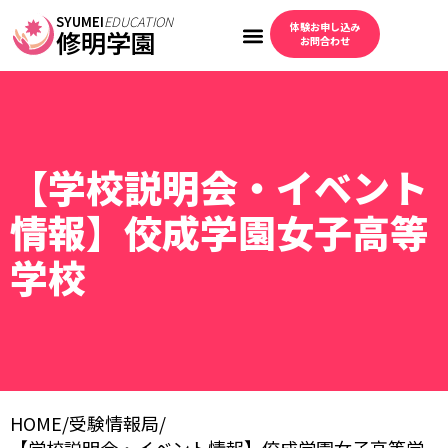
SYUMEI
EDUCATION
体験お申し込み
修明学園
お問合わせ
【学校説明会・イベント
情報】佼成学園女子高等
学校
HOME
/
受験情報局
/