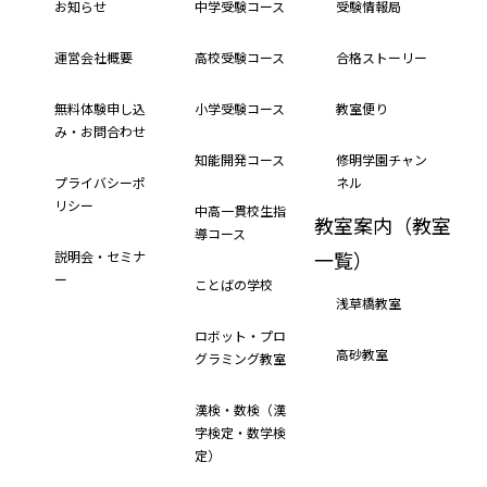
お知らせ
中学受験コース
受験情報局
運営会社概要
高校受験コース
合格ストーリー
無料体験申し込
小学受験コース
教室便り
み・お問合わせ
知能開発コース
修明学園チャン
プライバシーポ
ネル
リシー
中高一貫校生指
教室案内（教室
導コース
一覧）
説明会・セミナ
ー
ことばの学校
浅草橋教室
ロボット・プロ
高砂教室
グラミング教室
漢検・数検（漢
字検定・数学検
定）