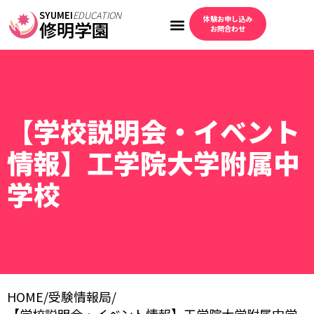
SYUMEI
EDUCATION
体験お申し込み
修明学園
お問合わせ
【学校説明会・イベント
情報】工学院大学附属中
学校
HOME
/
受験情報局
/