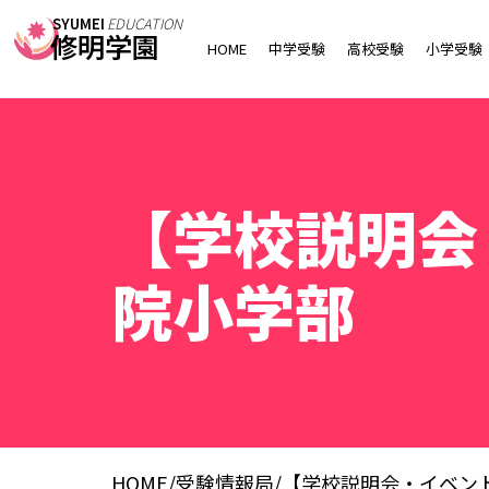
SYUMEI
EDUCATION
修明学園
HOME
中学受験
高校受験
小学受験
【学校説明会
院小学部
HOME
/
受験情報局
/
【学校説明会・イベン