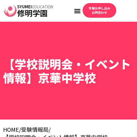
SYUMEI
EDUCATION
体験お申し込み
修明学園
お問合わせ
【学校説明会・イベント
情報】京華中学校
HOME
/
受験情報局
/