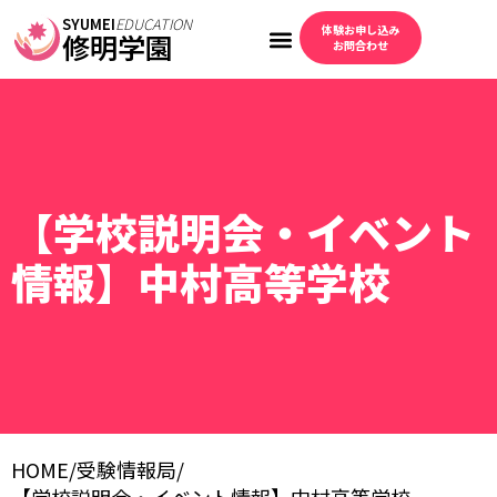
SYUMEI
EDUCATION
体験お申し込み
修明学園
お問合わせ
【学校説明会・イベント
情報】中村高等学校
HOME
/
受験情報局
/