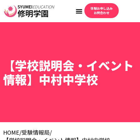
SYUMEI
EDUCATION
体験お申し込み
修明学園
お問合わせ
【学校説明会・イベント
情報】中村中学校
HOME
/
受験情報局
/