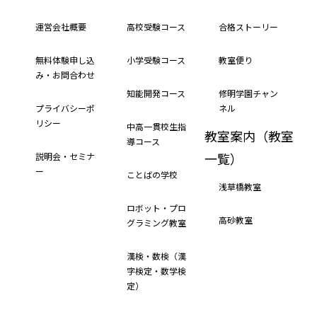
運営会社概要
高校受験コース
合格ストーリー
無料体験申し込
小学受験コース
教室便り
み・お問合わせ
知能開発コース
修明学園チャン
プライバシーポ
ネル
リシー
中高一貫校生指
教室案内（教室
導コース
一覧）
説明会・セミナ
ー
ことばの学校
浅草橋教室
ロボット・プロ
高砂教室
グラミング教室
漢検・数検（漢
字検定・数学検
定）