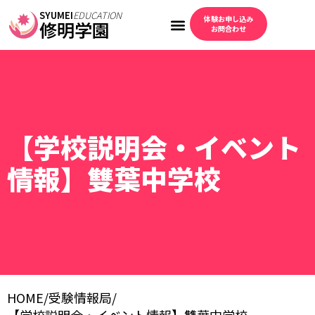
SYUMEI
EDUCATION
体験お申し込み
修明学園
お問合わせ
【学校説明会・イベント
情報】雙葉中学校
HOME
/
受験情報局
/