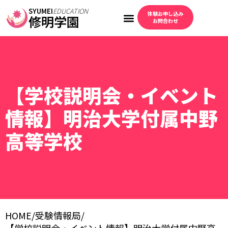
SYUMEI
EDUCATION
体験お申し込み
修明学園
お問合わせ
【学校説明会・イベント
情報】明治大学付属中野
高等学校
HOME
/
受験情報局
/