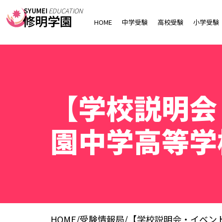
SYUMEI
EDUCATION
修明学園
HOME
中学受験
高校受験
小学受験
【学校説明会
園中学高等学
HOME
/
受験情報局
/
【学校説明会・イベン