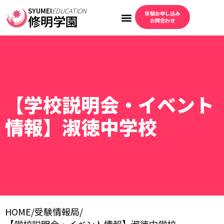
SYUMEI
EDUCATION
体験お申し込み
修明学園
お問合わせ
【学校説明会・イベント
情報】淑徳中学校
HOME
/
受験情報局
/