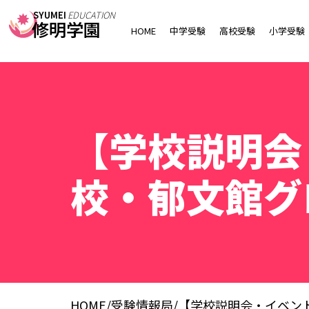
SYUMEI
EDUCATION
修明学園
HOME
中学受験
高校受験
小学受験
【学校説明会
校・郁文館グ
HOME
/
受験情報局
/
【学校説明会・イベン