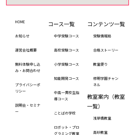
HOME
コース一覧
コンテンツ一覧
お知らせ
中学受験コース
受験情報局
運営会社概要
高校受験コース
合格ストーリー
無料体験申し込
小学受験コース
教室便り
み・お問合わせ
知能開発コース
修明学園チャン
プライバシーポ
ネル
リシー
中高一貫校生指
教室案内（教室
導コース
一覧）
説明会・セミナ
ー
ことばの学校
浅草橋教室
ロボット・プロ
高砂教室
グラミング教室