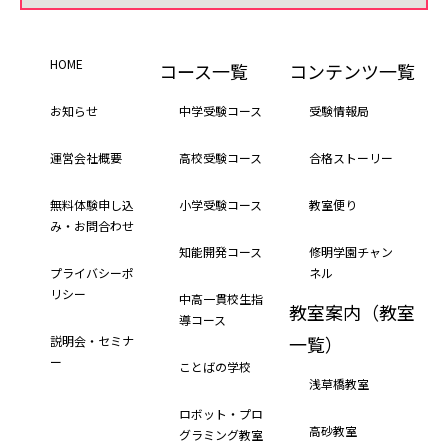
HOME
コース一覧
コンテンツ一覧
お知らせ
中学受験コース
受験情報局
運営会社概要
高校受験コース
合格ストーリー
無料体験申し込
小学受験コース
教室便り
み・お問合わせ
知能開発コース
修明学園チャン
プライバシーポ
ネル
リシー
中高一貫校生指
教室案内（教室
導コース
一覧）
説明会・セミナ
ー
ことばの学校
浅草橋教室
ロボット・プロ
高砂教室
グラミング教室