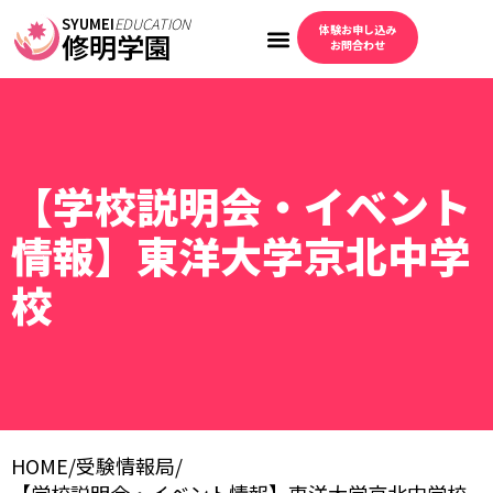
SYUMEI
EDUCATION
体験お申し込み
修明学園
お問合わせ
【学校説明会・イベント
情報】東洋大学京北中学
校
HOME
/
受験情報局
/