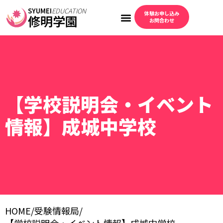
SYUMEI
EDUCATION
体験お申し込み
修明学園
お問合わせ
【学校説明会・イベント
情報】成城中学校
HOME
/
受験情報局
/