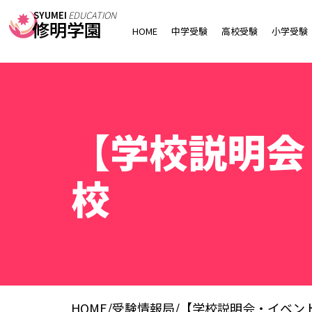
SYUMEI
EDUCATION
修明学園
HOME
中学受験
高校受験
小学受験
【学校説明会
校
HOME
/
受験情報局
/
【学校説明会・イベン